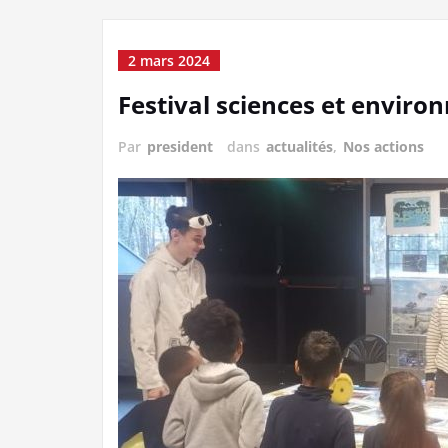
2 mars 2024
Festival sciences et envir
Par
president
dans
actualités
,
Nos actions