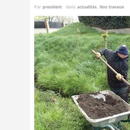
Par
president
dans
actualités
,
Nos travaux